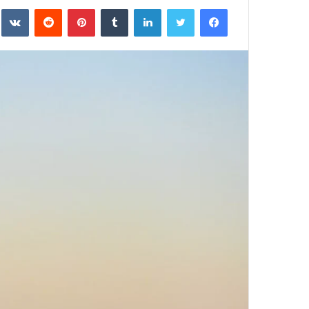
فيسبوك
تويتر
لينكدإن
بينتيريست