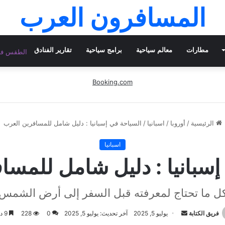
المسافرون العرب
مطارات
معالم سياحية
برامج سياحية
تقارير الفنادق
الطقس في 
Booking.com
الرئيسية
/
أوروبا
/
اسبانيا
/
السياحة في إسبانيا : دليل شامل للمسافرين العرب
اسبانيا
إسبانيا : دليل شامل للمسا
ل ما تحتاج لمعرفته قبل السفر إلى أرض الشمس
أرسل
فريق الكتابة
يوليو 5, 2025
آخر تحديث: يوليو 5, 2025
0
228
9 دقائق
بريدا