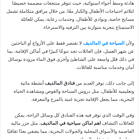
هادئة وسط أجواء استوائية، حيث تتوفر منتجعات مصممة خصيصًا
لتلائم احتياجات الأطفال والكبار معًا. من خلال مرافق متكاملة تشمل
مسابح خاصة، ونوادي للأطفال، وخدمات رعاية، يمكن للعائلة
الاستمتاع بتجربة متوازنة بين الترفيه والاسترخاء.
ولأن
السياحة في المالديف
لا تقتصر فقط على الأزواج أو الباحثين
عن شهر العسل، فإن العائلات تجد تنوعًا كبيرًا في أماكن الإقامة، بما
في ذلك فلل واسعة على الشاطئ وأخرى فوق الماء مزودة بوسائل
أمان وخدمات مناسبة للعائلات.
إلى جانب ذلك، توفر العديد من
فنادق المالديف
أنشطة مائية
وتعليمية للأطفال، مثل دروس السباحة والغوص ومشاهدة الحياة
البحرية، مما يجعل الإقامة تجربة غنية بالمرح والمعرفة.
وفي الوقت الذي توفر فيه هذه الفنادق كل وسائل الراحة، يمكن
للعائلات اكتشاف
اهم اماكن سياحية في المالديف
، مثل جزر ماليه
العاصمة والأسواق المحلية والجولات البحرية، مما يضفي بعدًا ثقافيًا