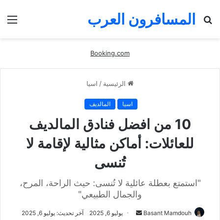
المسافرون العرب
بحث
الق
عن
Booking.com
الرئيسية
/
اسيا
اسيا
المالديف
10 من افضل فنادق المالديف
للعائلات: أماكن مثالية لإقامة لا
تُنسى
"استمتع بعطلة عائلية لا تُنسى: حيث الراحة، المرح،
والجمال الطبيعي"
أرسل
Basant Mamdouh
يوليو 6, 2025
آخر تحديث: يوليو 6, 2025