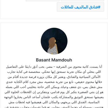
فنادق المالديف للعائلات
Basant Mamdouh
أنا بسنت، كاتبة محتوى من الشرقية – مصر، بحب أدوّر دايمًا على التفاصيل
اللي بتخلي أي مكان تجربة تستحق إنها تتحكي. متخصصة في كتابة تجارب
الأماكن السياحية والفنادق، وبعتبر كل مكان بزوره فرصة جديدة أقدّم من
خلالها محتوى حقيقي، نابع من تجربة شخصية، مش مجرد كلام.الكتابة عندي
مش شغل بس، دي شغف وحياة، ويمكن أكتر حاجة بتخليني أحب اللي بعمله
هو إن بنتي الصغيرة بتكبر كل يوم قدامي، وبتفكرني إن اللحظات الحلوة اللي
بنعيشها تستحق التوثيق والمشاركة.بكتب علشان أساعد الناس يختاروا الوجهة
المناسبة، الفندق اللي يريحهم، والمكان اللي هيعيشوا فيه لحظات مش
هتتنسي بسهولة.لو بتحبوا السفر، وحابين تعرفوا تقييمات وتجارب حقيقية عن