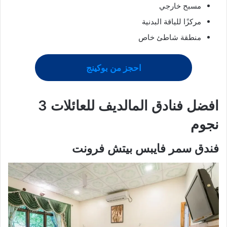
مسبح خارجي
مركزًا للياقة البدنية
منطقة شاطئ خاص
احجز من بوكينج
افضل فنادق المالديف للعائلات 3
نجوم
فندق سمر فايبس بيتش فرونت