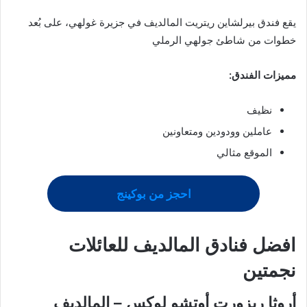
يقع فندق بيرلشاين ريتريت المالديف في جزيرة غولهي، على بُعد
خطوات من شاطئ جولهي الرملي
مميزات الفندق:
نظيف
عاملين وودودين ومتعاونين
الموقع مثالي
احجز من بوكينج
افضل فنادق المالديف للعائلات
نجمتين
أروثا ريزورت أوتشو لوكس – المالديف