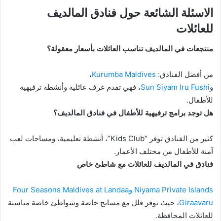
الاسئلة الشائعة حول فنادق المالديف
للعائلات
منتجعات في المالديف تناسب العائلات بأسعار معقولة؟
من أفضل الفنادق
: Kurumba Maldives
،
و
Sun Siyam Iru Fushi
، فهي تقدم غرف عائلية وأنشطة ترفيهية
للأطفال.
هل توجد برامج ترفيهية للأطفال في فنادق المالديف؟
كثير من الفنادق توفر “Kids Club”، أنشطة تعليمية، ومساحات لعب
آمنة للأطفال من مختلف الأعمار.
فنادق في المالديف للعائلات مع شاطئ خاص
Niyama Private Islands
وFour Seasons Maldives at Landaa
Giraavaru
، حيث توفر فلل مع مسابح خاصة وشواطئ خاصة مناسبة
للعائلات المحافظة.