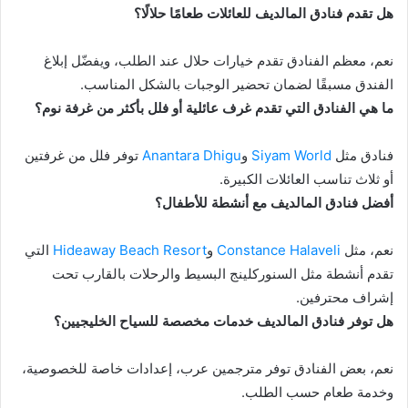
هل تقدم فنادق المالديف للعائلات طعامًا حلالًا؟
نعم، معظم الفنادق تقدم خيارات حلال عند الطلب، ويفضّل إبلاغ
الفندق مسبقًا لضمان تحضير الوجبات بالشكل المناسب.
ما هي الفنادق التي تقدم غرف عائلية أو فلل بأكثر من غرفة نوم؟
فنادق مثل
Siyam World
و
Anantara Dhigu
توفر فلل من غرفتين
أو ثلاث تناسب العائلات الكبيرة.
أفضل فنادق المالديف مع أنشطة للأطفال؟
نعم، مثل
Constance Halaveli
و
Hideaway Beach Resort
التي
تقدم أنشطة مثل السنوركلينج البسيط والرحلات بالقارب تحت
إشراف محترفين.
هل توفر فنادق المالديف خدمات مخصصة للسياح الخليجيين؟
نعم، بعض الفنادق توفر مترجمين عرب، إعدادات خاصة للخصوصية،
وخدمة طعام حسب الطلب.