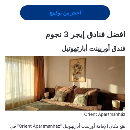
احجز من بوكينج
افضل فنادق إيجر
3 نجوم
فندق أوريينت أبارتهوتيل
Orient Apartmanház
يقع مكان الإقامة أوريينت أبارتهوتيل “Orient Apartmanház” في