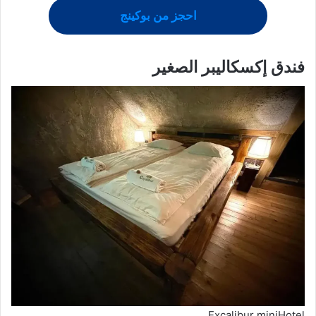
احجز من بوكينج
فندق إكسكاليبر الصغير
Excalibur miniHotel