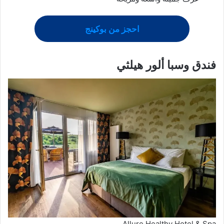
احجز من بوكينج
فندق وسبا ألور هيلثي
Allure Healthy Hotel & Spa