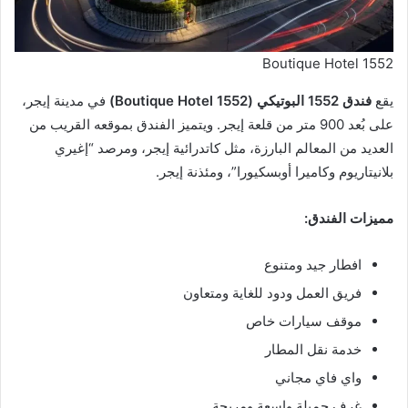
1552 Boutique Hotel
يقع
فندق 1552 البوتيكي (1552 Boutique Hotel)
في مدينة إيجر،
على بُعد 900 متر من قلعة إيجر. ويتميز الفندق بموقعه القريب من
العديد من المعالم البارزة، مثل كاتدرائية إيجر، ومرصد “إغيري
بلانيتاريوم وكاميرا أوبسكيورا”، ومئذنة إيجر.
مميزات الفندق:
افطار جيد ومتنوع
فريق العمل ودود للغاية ومتعاون
موقف سيارات خاص
خدمة نقل المطار
واي فاي مجاني
غرف جميلة واسعة ومريحة