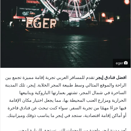
eger
افضل فنادق إيجر
تقدم للمسافر العربي تجربة إقامة مميزة تجمع بين
الراحة والموقع المثالي وسط طبيعة المجر الخلابة. إيجر، تلك المدينة
الساحرة في شمال المجر، تشتهر بعمارتها الباروكية وينابيعها
الحرارية ومزارع العنب المحيطة بها، مما يجعل اختيار مكان الإقامة
فيها جزءًا مهمًا من تجربة السفر. سواء كنت تبحث عن فنادق فاخرة
أو أماكن إقامة اقتصادية، ستجد في إيجر ما يناسب ذوقك وميزانيتك.
تُعد مدينة إيجر واحدة من الوجهات التي تستحق الزيارة لمحبي