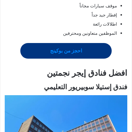
موقف سيارات مجاناً
إفطار جيد جداً
اطلالات رائعة
الموظفين متعاونين ومحترفين
احجز من بوكينج
افضل فنادق إيجر
نجمتين
فندق إستيلا سوبيريور التعليمي