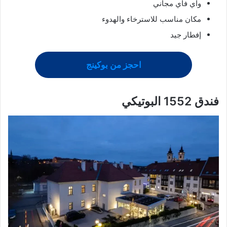
واي فاي مجاني
مكان مناسب للاسترخاء والهدوء
إفطار جيد
احجز من بوكينج
فندق 1552 البوتيكي