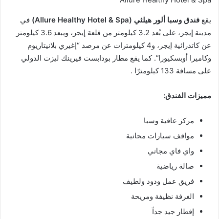
يقع
فندق وسبا ألور هيلثي (Allure Healthy Hotel & Spa)
في
مدينة إيجر، على بُعد 3.2 كيلومتر من قلعة إيجر، ويبعد 3.6 كيلومتر
عن كاتدرائية إيجر، و4 كيلومترات عن مرصد “إغيري بلانيتاريوم
وكاميرا أوبسكيورا”. كما يقع مطار بودابست فيرينك ليزت الدولي
على مسافة 133 كيلومترًا .
مميزات الفندق:
مركز عافية وسبا
مواقف سيارات مجانية
واي فاي مجاني
صالة رياضية
فريق عمل ودود ولطيف
الغرفة نظيفة ومريحة
إفطار جيد جداً