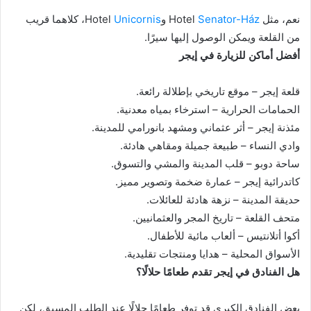
نعم، مثل Hotel
Senator-Ház
وHotel
Unicornis
، كلاهما قريب
من القلعة ويمكن الوصول إليها سيرًا.
أفضل أماكن للزيارة في إيجر
قلعة إيجر – موقع تاريخي بإطلالة رائعة.
الحمامات الحرارية – استرخاء بمياه معدنية.
مئذنة إيجر – أثر عثماني ومشهد بانورامي للمدينة.
وادي النساء – طبيعة جميلة ومقاهي هادئة.
ساحة دوبو – قلب المدينة والمشي والتسوق.
كاتدرائية إيجر – عمارة ضخمة وتصوير مميز.
حديقة المدينة – نزهة هادئة للعائلات.
متحف القلعة – تاريخ المجر والعثمانيين.
أكوا أتلانتيس – ألعاب مائية للأطفال.
الأسواق المحلية – هدايا ومنتجات تقليدية.
هل الفنادق في إيجر تقدم طعامًا حلالًا؟
بعض الفنادق الكبرى قد توفر طعامًا حلالًا عند الطلب المسبق، لكن