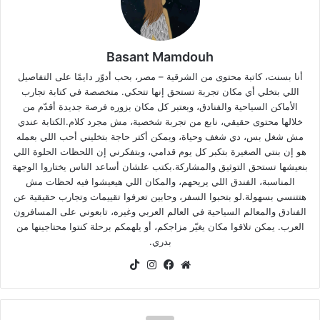
Basant Mamdouh
أنا بسنت، كاتبة محتوى من الشرقية – مصر، بحب أدوّر دايمًا على التفاصيل
اللي بتخلي أي مكان تجربة تستحق إنها تتحكي. متخصصة في كتابة تجارب
الأماكن السياحية والفنادق، وبعتبر كل مكان بزوره فرصة جديدة أقدّم من
خلالها محتوى حقيقي، نابع من تجربة شخصية، مش مجرد كلام.الكتابة عندي
مش شغل بس، دي شغف وحياة، ويمكن أكتر حاجة بتخليني أحب اللي بعمله
هو إن بنتي الصغيرة بتكبر كل يوم قدامي، وبتفكرني إن اللحظات الحلوة اللي
بنعيشها تستحق التوثيق والمشاركة.بكتب علشان أساعد الناس يختاروا الوجهة
المناسبة، الفندق اللي يريحهم، والمكان اللي هيعيشوا فيه لحظات مش
هتتنسي بسهولة.لو بتحبوا السفر، وحابين تعرفوا تقييمات وتجارب حقيقية عن
الفنادق والمعالم السياحية في العالم العربي وغيره، تابعوني على المسافرون
العرب. يمكن تلاقوا مكان يغيّر مزاجكم، أو يلهمكم برحلة كنتوا محتاجينها من
بدري.
موقع
فيسبوك
انستقرام
‫TikTok
الويب