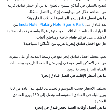
يُنصح بالسكن في أماكن تسمح بالطبخ الذاتي أو اختيار فنادق قريبة
من مطاعم حلال في بودابست إن كان التنقل ممكنًا.
ما هي افضل فنادق إيجر المناسبة للعائلات الخليجية؟
تعد فنادق مثل
Hotel Eger & Park
و
Imola Hotel Platán
من
الخيارات المناسبة للعائلات، حيث توفر غرفًا واسعة وخدمات ملائمة
للأطفال مثل قوائم طعام خاصة ومناطق ألعاب.
هل تقع افضل فنادق إيجر بالقرب من الأماكن السياحية؟
نعم، معظم افضل فنادق إيجر تقع في وسط المدينة أو على مقربة
من اهم الاماكن السياحية في إيجر مثل القلعة التاريخية وحمامات
المياه الحارة وساحة دوبو.
ما هي أسعار الإقامة في افضل فنادق إيجر؟
تختلف الأسعار حسب الموسم والخدمات، لكنها تبدأ عادة من 60
يورو لليلة في الفنادق المتوسطة، وتصل إلى 150 يورو للفنادق
الفاخرة.
ما هي أفضل أوقات السنة لحجز فندق في إيجر؟