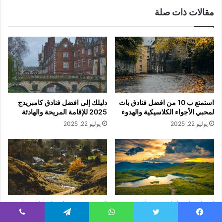
مقالات ذات صلة
استمتع ب 10 من افضل فنادق باث
دليلك إلى افضل فنادق كامبريدج
لمحبي الأجواء الكلاسيكية والهدوء
2025 للإقامة المريحة والهادئة
يوليو 22, 2025
يوليو 22, 2025
افضل فنادق لييك ديستريكت 2025
اكتشف 10 من افضل فنادق ويلز
بإطلالات ساحرة وخدمة عالية
لعشاق الهدوء والمناظر الطبيعية
يسبوك
تويتر
واتساب
تيلقرام
ڤايبر