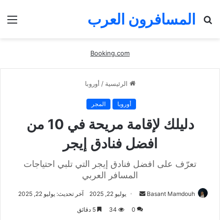
المسافرون العرب
بحث
الق
عن
Booking.com
الرئيسية
/
أوروبا
أوروبا
المجر
دليلك لإقامة مريحة في 10 من
افضل فنادق إيجر
تعرّف على افضل فنادق إيجر التي تلبي احتياجات
المسافر العربي
أرسل
Basant Mamdouh
يوليو 22, 2025
آخر تحديث: يوليو 22, 2025
بريدا
0
34
5 دقائق
إلكترونيا