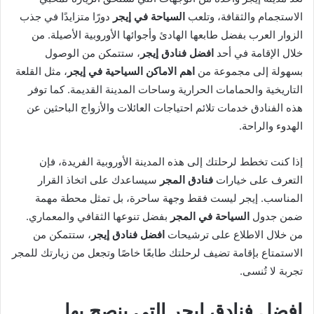
الاستجمام والثقافة، وتلعب
السياحة في إيجر
دورًا متزايدًا في جذب
الزوار العرب بفضل طابعها الهادئ وأجوائها الأوروبية الأصيلة. من
خلال الإقامة في أحد
افضل فنادق إيجر
، ستتمكن من الوصول
بسهولة إلى مجموعة من
اهم الاماكن السياحية في إيجر
، مثل القلعة
التاريخية والحمامات الحرارية وساحات المدينة القديمة. كما توفر
هذه الفنادق خدمات تلائم احتياجات العائلات والأزواج الباحثين عن
الهدوء والراحة.
إذا كنت تخطط لرحلتك إلى هذه المدينة الأوروبية الفريدة، فإن
التعرف على خيارات
فنادق المجر
سيساعدك على اتخاذ القرار
المناسب. إيجر ليست فقط وجهة ساحرة، بل تمثل محطة مهمة
ضمن جدول
السياحة في المجر
بفضل تنوعها الثقافي والمعماري.
من خلال الاطلاع على ترشيحات
افضل فنادق إيجر
، ستتمكن من
الاستمتاع بإقامة تضيف لرحلتك طابعًا خاصًا وتجعل من زيارتك للمجر
تجربة لا تُنسى.
افضل فنادق إيجر
التي ينصح بها