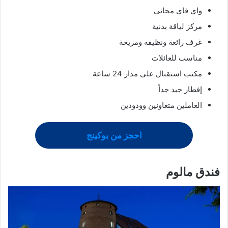
واي فاي مجاني
مركز لياقة بدنية
غرف رائعة ونظيفه ومريحة
مناسب للعائلات
مكتب استقبال على مدار 24 ساعة
إفطار جيد جداً
العاملين متعاونين وودودين
احجز من بوكينج
فندق مالوم