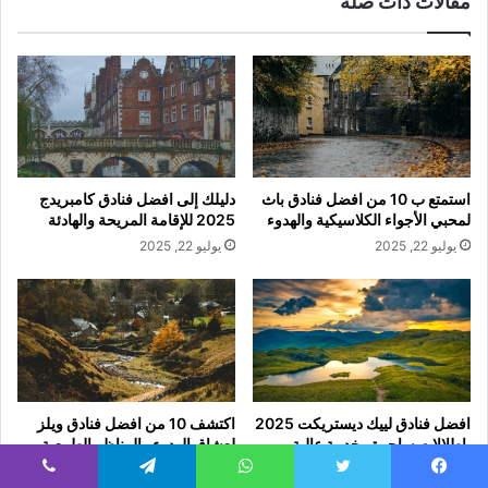
مقالات ذات صلة
استمتع ب 10 من افضل فنادق باث
دليلك إلى افضل فنادق كامبريدج
لمحبي الأجواء الكلاسيكية والهدوء
2025 للإقامة المريحة والهادئة
يوليو 22, 2025
يوليو 22, 2025
افضل فنادق لييك ديستريكت 2025
اكتشف 10 من افضل فنادق ويلز
بإطلالات ساحرة وخدمة عالية
لعشاق الهدوء والمناظر الطبيعية
الخلابة
يوليو 22, 2025
يسبوك
تويتر
واتساب
تيلقرام
ڤايبر