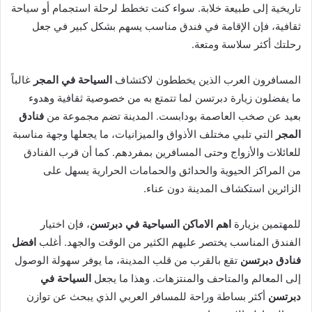
تاريخية إلى طبيعة خلابة. سواء كنت تخطط لرحلة استجمام أو سياحة
ثقافية، فإن الإقامة في فندق مناسب يسهم بشكل كبير في جعل
رحلتك أكثر سلاسة ومتعة.
المسافرون العرب الذين يخططون لاكتشاف
السياحة في المجر
غالباً
ما يفضلون زيارة دبرتسن لما تتمتع به من خصوصية ثقافية وهدوء
بعيد عن صخب العاصمة بودابست. المدينة تضم مجموعة من
فنادق
المجر
التي تلبي مختلف الأذواق والميزانيات، ما يجعلها وجهة مناسبة
للعائلات والأزواج وحتى المسافرين بمفردهم. كما أن قرب الفنادق
من المراكز الحيوية والحدائق والحمامات الحرارية يسهل على
الزائرين استكشاف المدينة دون عناء.
للمهتمين بزيارة
اهم الاماكن السياحية في دبرتسن
، فإن اختيار
الفندق المناسب يختصر عليهم الكثير من الوقت والجهد. أغلب
افضل
فنادق دبرتسن
تقع بالقرب من قلب المدينة، ما يوفر سهولة الوصول
إلى المعالم والمتاحف والمنتزهات. وهذا ما يجعل
السياحة في
دبرتسن
أكثر بساطة وراحة للمسافر العربي الذي يبحث عن توازن