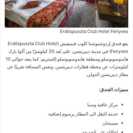
Erdőspuszta Club Hotel Fenyves
يقع فندق إردوشبوشتا كلوب فينيفيش (Erdőspuszta Club Hotel
Fenyves) في مدينة ديبريتسن، على بُعد 30 كيلومترًا من أكوا بارك
هايدوسوبوسلو ومنطقة هايدوسوبوسلو إكستريم. كما يبعد حوالي 10
كيلومترات عن محطة قطارات ديبريتسن، ونفس المسافة تقريبًا عن
مطار ديبريتسن الدولي.
مميزات الفندق:
مركز عافية وسبا
خدمة النقل الى المطار برسوم إضافية
مسبحان
إطلالة على الحديقة