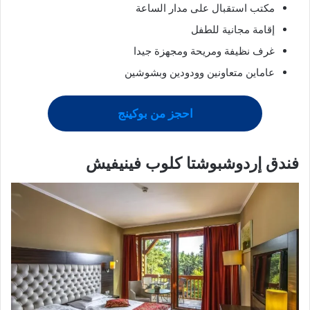
مكتب استقبال على مدار الساعة
إقامة مجانية للطفل
غرف نظيفة ومريحة ومجهزة جيدا
عاماين متعاونين وودودين وبشوشين
احجز من بوكينج
فندق إردوشبوشتا كلوب فينيفيش