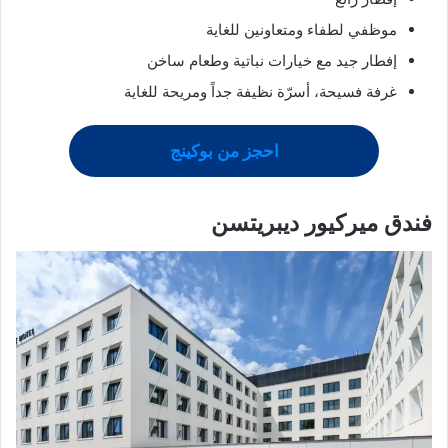
موظفي لطفاء ومتعاونين للغاية
إفطار جيد مع خيارات نباتية وطعام ساخن
غرفة فسيحة، أسرّة نظيفة جداً ومريحة للغاية
احجز من بوكينج
فندق ميركيور ديبريتسن