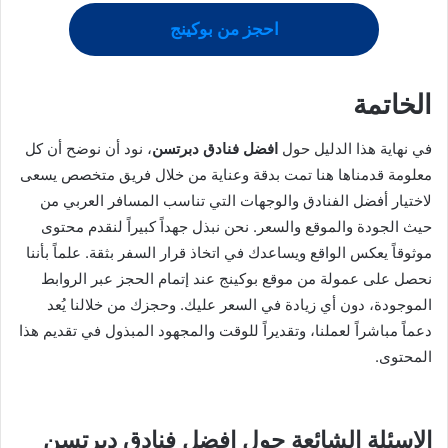
احجز من بوكينج
الخاتمة
في نهاية هذا الدليل حول
افضل فنادق دبرتسن
، نود أن نوضح أن كل
معلومة قدمناها هنا تمت بدقة وعناية من خلال فريق متخصص يسعى
لاختيار أفضل الفنادق والوجهات التي تناسب المسافر العربي من
حيث الجودة والموقع والسعر. نحن نبذل جهداً كبيراً لنقدم محتوى
موثوقاً يعكس الواقع ويساعدك في اتخاذ قرار السفر بثقة. علماً بأننا
نحصل على عمولة من موقع بوكينج عند إتمام الحجز عبر الروابط
الموجودة، دون أي زيادة في السعر عليك. وحجزك من خلالنا يُعد
دعماً مباشراً لعملنا، وتقديراً للوقت والمجهود المبذول في تقديم هذا
المحتوى.
الاسئلة الشائعة حول افضل فنادق دبرتسن