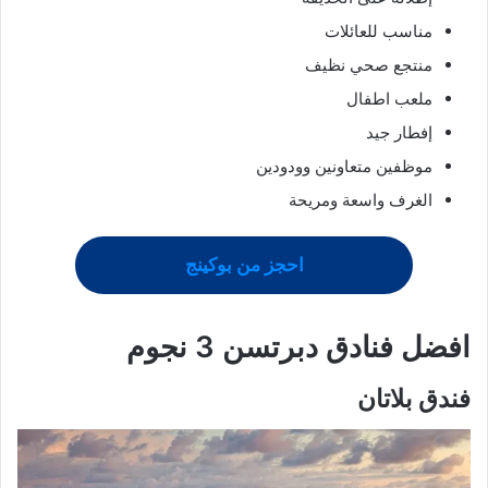
مناسب للعائلات
منتجع صحي نظيف
ملعب اطفال
إفطار جيد
موظفين متعاونين وودودين
الغرف واسعة ومريحة
احجز من بوكينج
افضل
فنادق دبرتسن
3 نجوم
فندق بلاتان