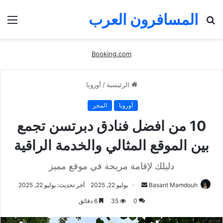
المسافرون العرب
بحث
الق
عن
Booking.com
الرئيسية
/
أوروبا
أوروبا
المجر
10 من افضل فنادق دبرتسن تجمع
بين الموقع المثالي والخدمة الراقية
دليلك لإقامة مريحة في موقع مميز
أرسل
Basant Mamdouh
يوليو 22, 2025
آخر تحديث: يوليو 22, 2025
بريدا
0
35
6 دقائق
إلكترونيا