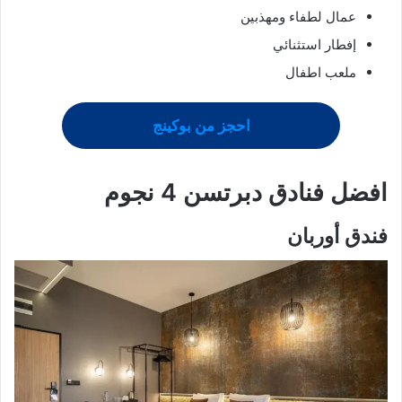
عمال لطفاء ومهذبين
إفطار استثنائي
ملعب اطفال
احجز من بوكينج
افضل
فنادق دبرتسن
4 نجوم
فندق أوربان