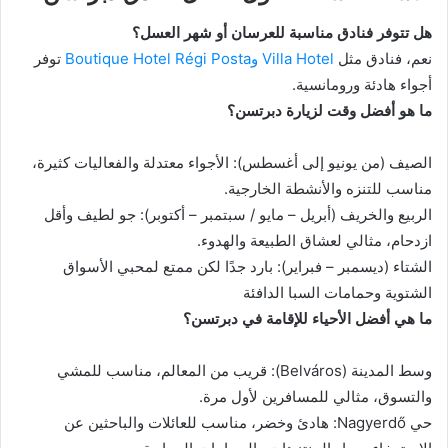
هل تتوفر فنادق مناسبة للعرسان أو شهر العسل؟
نعم، فنادق مثل
Villa Hotel
وBoutique Hotel Régi Posta
توفر
أجواء هادئة ورومانسية.
ما هو أفضل وقت لزيارة دبرتسن؟
الصيف (من يونيو إلى أغسطس): الأجواء معتدلة والفعاليات كثيرة،
مناسب للتنزه والأنشطة الخارجية.
الربيع والخريف (أبريل – مايو / سبتمبر – أكتوبر): جو لطيف وأقل
ازدحام، مثالي لعشاق الطبيعة والهدوء.
الشتاء (ديسمبر – فبراير): بارد جدًا لكن ممتع لمحبي الأسواق
الشتوية وحمامات السبا الدافئة
ما هي أفضل الأحياء للإقامة في دبرتسن؟
وسط المدينة (Belváros): قريب من المعالم، مناسب للمشي
والتسوق، مثالي للمسافرين لأول مرة.
حي Nagyerdő: هادئ وخضر، مناسب للعائلات والباحثين عن