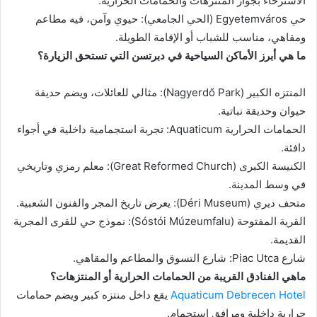
الاسترخاء بجوار المنتزهات والحمامات الحرارية.
حي Egyetemváros (الحي الجامعي): حيوي وآمن، فيه مطاعم
ومقاهي، مناسب للشباب أو الإقامة الطويلة.
ما هي أبرز الأماكن السياحية في دبرتسن التي تستحق الزيارة؟
المنتزه الكبير (Nagyerdő Park): مثالي للعائلات، ويضم حديقة
حيوان وحديقة نباتية.
الحمامات الحرارية Aquaticum: تجربة استجمامية داخلية في أجواء
دافئة.
الكنيسة الكبرى (Great Reformed Church): معلم رمزي وتاريخي
في وسط المدينة.
متحف ديري (Déri Museum): يعرض تاريخ المجر والفنون الشعبية.
القرية المفتوحة (Sóstói Múzeumfalu): نموذج حي للقرى المجرية
القديمة.
شارع Piac Utca: شارع التسوق والمطاعم والمقاهي.
ماهي الفنادق القريبة من الحمامات الحرارية أو المنتزهات؟
Aquaticum Debrecen Hotel
يقع داخل منتزه كبير ويضم حمامات
حرارية داخلية ومرافق استجمام.