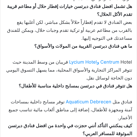
هل تشمل افضل فنادق دبرتسن خيارات إفطار حلال أو مطاعم قريبة
تقدم الأكل الحلال؟
بعض الفنادق لا تقدم إفطاراً حلالاً بشكل مباشر، لكن أغلبها يقع
بالقرب من مطاعم عربية أو تركية تقدم وجبات حلال، ويمكن للفندق
مساعدتك في التوجيه إليها.
ما هي فنادق دبرتسن القريبة من المولات والأسواق؟
Hotel
Centrum
وLycium Hotel
قريبان من وسط المدينة حيث
تتوفر المراكز التجارية والأسواق المحلية، مما يسهل التسوق اليومي
دون الحاجة لوسائل نقل.
هل تتوفر فنادق في دبرتسن بمسابح داخلية مناسبة للأطفال؟
فنادق مثل
Aquaticum Debrecen
توفر مسابح داخلية بمساحات
آمنة ومجهزة للأطفال، إضافة إلى مناطق ألعاب مائية تناسب جميع
الأعمار.
كيف يمكنني التأكد أنني حجزت في واحدة من افضل فنادق دبرتسن
الموثوقة للمسافر العربي؟