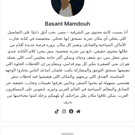
Basant Mamdouh
أنا بسنت، كاتبة محتوى من الشرقية – مصر، بحب أدوّر دايمًا على التفاصيل
اللي بتخلي أي مكان تجربة تستحق إنها تتحكي. متخصصة في كتابة تجارب
الأماكن السياحية والفنادق، وبعتبر كل مكان بزوره فرصة جديدة أقدّم من
خلالها محتوى حقيقي، نابع من تجربة شخصية، مش مجرد كلام.الكتابة عندي
مش شغل بس، دي شغف وحياة، ويمكن أكتر حاجة بتخليني أحب اللي بعمله
هو إن بنتي الصغيرة بتكبر كل يوم قدامي، وبتفكرني إن اللحظات الحلوة اللي
بنعيشها تستحق التوثيق والمشاركة.بكتب علشان أساعد الناس يختاروا الوجهة
المناسبة، الفندق اللي يريحهم، والمكان اللي هيعيشوا فيه لحظات مش
هتتنسي بسهولة.لو بتحبوا السفر، وحابين تعرفوا تقييمات وتجارب حقيقية عن
الفنادق والمعالم السياحية في العالم العربي وغيره، تابعوني على المسافرون
العرب. يمكن تلاقوا مكان يغيّر مزاجكم، أو يلهمكم برحلة كنتوا محتاجينها من
بدري.
موقع
فيسبوك
انستقرام
‫TikTok
الويب