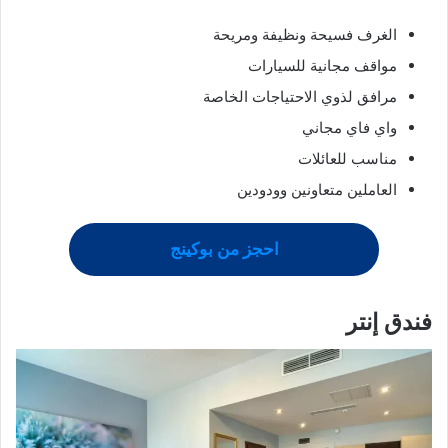
الغرف فسيحة ونظيفة ومريحة
مواقف مجانية للسيارات
مرافق لذوي الاحتياجات الخاصة
واي فاي مجاني
مناسب للعائلات
العاملين متعاونين وودودين
احجز من بوكينج
فندق إنتر