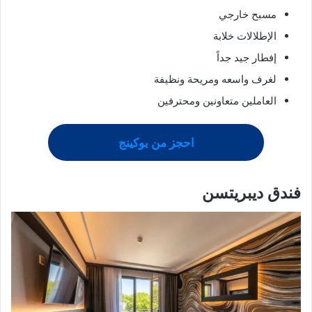
مسبح خارجي
الإطلالات خلابة
إفطار جيد جداً
لغرف واسعه ومريحة ونظيفة
العاملين متعاونين ومحترفين
احجز من بوكينج
فندق ديبريتسن