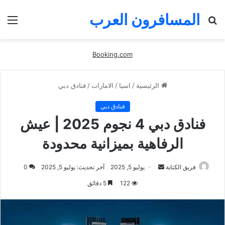
المسافرون العرب
بحث
الق
عن
Booking.com
الرئيسية
/
اسيا
/
الامارات
/
فنادق دبي
فنادق دبي
فنادق دبي 4 نجوم 2025 | عيش
الرفاهية بميزانية محدودة
أرسل
فريق الكتابة
يوليو 5, 2025
آخر تحديث: يوليو 5, 2025
0
بريدا
122
5 دقائق
إلكترونيا