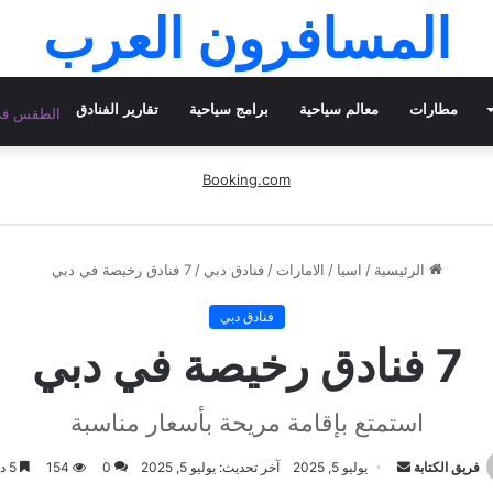
المسافرون العرب
مطارات
معالم سياحية
برامج سياحية
تقارير الفنادق
الطقس في 
Booking.com
الرئيسية
/
اسيا
/
الامارات
/
فنادق دبي
/
7 فنادق رخيصة في دبي
فنادق دبي
7 فنادق رخيصة في دبي
استمتع بإقامة مريحة بأسعار مناسبة
أرسل
فريق الكتابة
يوليو 5, 2025
آخر تحديث: يوليو 5, 2025
0
154
5 دقائق
بريدا