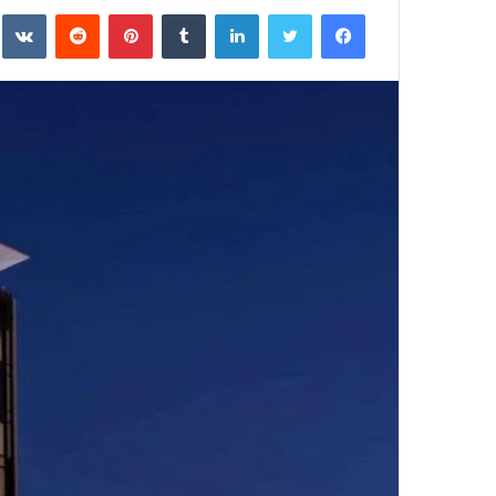
فيسبوك
تويتر
لينكدإن
بينتيريست