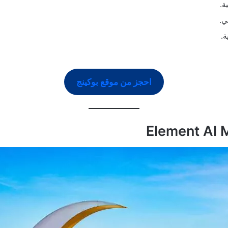
ة.
ي.
ة.
احجز من موقع بوكينج