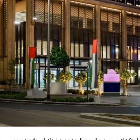
استكشاف سحر هذه المدينة المذهلة دون إرهاق الميزانية. تجمع دبي بين