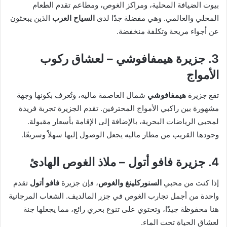
بيوت الضيافة المحلية، ومراكز الغوص، ومطاعم تقدم الطعام
المحلي والعالمي. وهي مفضلة جدًا لدى
السياح العرب
الذين يبحثون
عن أجواء مريحة وتكلفة منخفضة.
3. جزيرة هيمفافوشي – لعشاق ركوب
الأمواج
تقع جزيرة
هيمفافوشي
شمال العاصمة ماليه، وتُعرف بكونها وجهة
مشهورة بين راكبي الأمواج المحترفين. تقدم الجزيرة تجربة فريدة
لمحبي الرياضات البحرية، بالإضافة إلى الإقامة بأسعار مقبولة.
وجودها القريب من مطار ماليه يجعل الوصول إليها سهلاً وسريعًا.
4. جزيرة فافو أتول – ملاذ الغوص الهادئ
إذا كنت من محبي
السنوركلينغ والغوص
، فإن جزيرة
فافو أتول
تقدم
واحدة من أجمل تجارب الغوص في جزر المالديف. الشعاب المرجانية
هنا محفوظة جيدًا، وتحتوي على تنوع بحري رائع، مما يجعلها جنة
لعشاق الحياة تحت الماء.