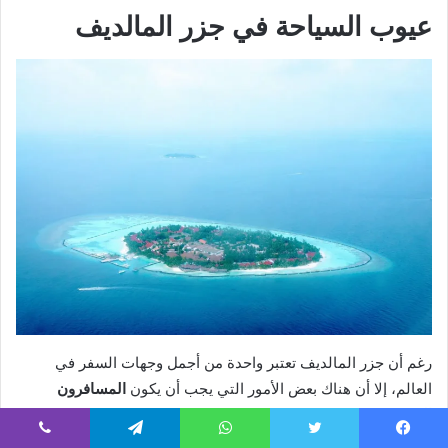
عيوب السياحة في جزر المالديف
رغم أن جزر المالديف تعتبر واحدة من أجمل وجهات السفر في
العالم، إلا أن هناك بعض الأمور التي يجب أن يكون
المسافرون
العرب
على دراية بها قبل حجز رحلتهم. فهم هذه التحديات البسيطة
يساعد في التخطيط الأفضل للاستمتاع بعطلة خالية من المفاجآت.
يسبوك
تويتر
واتساب
تيلقرام
ڤايبر