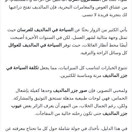
من عشاق الغوص والمغامرات البحرية، فإن المالديف تفتح ذراعيها
لك بتجربة فريدة لا تنسى.
يأتي الكثير من الزوار بحثًا عن
السياحة في المالديف للعرسان
حيث
تمثل وجهة مثالية لشهر العسل، لكن في السنوات الأخيرة أصبحت
أيضًا محط أنظار العائلات، حيث توفر
السياحة في المالديف للعوائل
كل وسائل الراحة والترفيه.
تتنوع الخيارات لتناسب كل الميزانيات، مما يجعل
تكلفة السياحة في
جزر المالديف
مرنة ومناسبة للكثيرين.
ولمحبي التصوير، فإن
صور جزر المالديف
وحدها كفيلة بإشعال
الحماس، فهي لوحات طبيعية مذهلة تستحق التوثيق والمشاركة.
ولكن، رغم الجمال الخلاب، من المهم أن يعرف الزائر بعض
عيوب
جزر المالديف
حتى تكون رحلته خالية من المفاجآت.
في هذا الدليل، نأخذك في جولة شاملة حول كل ما تحتاج معرفته عن