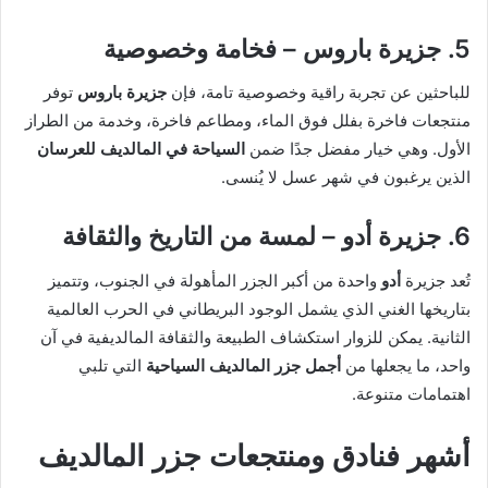
5. جزيرة باروس – فخامة وخصوصية
للباحثين عن تجربة راقية وخصوصية تامة، فإن
جزيرة باروس
توفر
منتجعات فاخرة بفلل فوق الماء، ومطاعم فاخرة، وخدمة من الطراز
الأول. وهي خيار مفضل جدًا ضمن
السياحة في المالديف للعرسان
الذين يرغبون في شهر عسل لا يُنسى.
6. جزيرة أدو – لمسة من التاريخ والثقافة
تُعد جزيرة
أدو
واحدة من أكبر الجزر المأهولة في الجنوب، وتتميز
بتاريخها الغني الذي يشمل الوجود البريطاني في الحرب العالمية
الثانية. يمكن للزوار استكشاف الطبيعة والثقافة المالديفية في آن
واحد، ما يجعلها من
أجمل جزر المالديف السياحية
التي تلبي
اهتمامات متنوعة.
أشهر فنادق ومنتجعات جزر المالديف