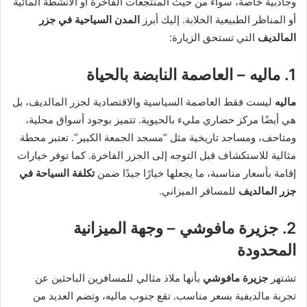
وجاذبية خاصة، سواء من حيث المنتجعات الفاخرة أو الأنشطة المائية
أو المناظر الطبيعية الخلابة. إليك أبرز
المدن السياحية في جزر
المالديف
التي تستحق الزيارة:
1. ماليه – العاصمة النابضة بالحياة
ماليه
ليست فقط العاصمة السياسية والاقتصادية لجزر المالديف، بل
هي أيضًا مركز حضاري مليء بالحيوية. تتميز بوجود أسواق محلية،
ومتاحف، ومساجد تاريخية مثل “مسجد الجمعة الكبير”. تعتبر محطة
مثالية للاستكشاف قبل التوجه إلى الجزر الفاخرة. كما توفر خيارات
إقامة بأسعار مناسبة، ما يجعلها خيارًا جيدًا ضمن
تكلفة السياحة في
جزر المالديف
للمسافر الميزاني.
2. جزيرة مافوشي – وجهة الميزانية
المحدودة
تشتهر
جزيرة مافوشي
بأنها ملاذ مثالي للمسافرين الباحثين عن
تجربة مالديفية بسعر مناسب. تقع جنوب ماليه، وتضم العديد من