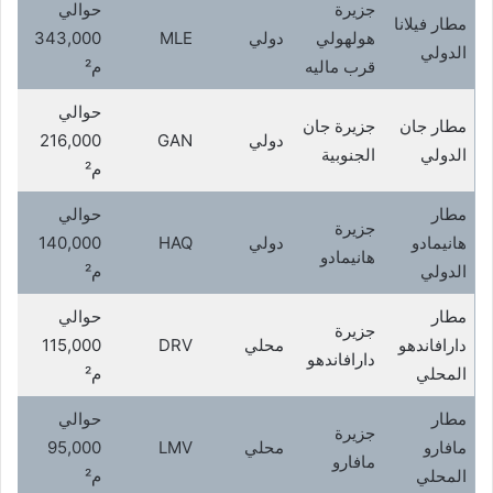
جزيرة
حوالي
مطار فيلانا
هولهولي
دولي
MLE
343,000
الدولي
قرب ماليه
م²
حوالي
مطار جان
جزيرة جان
دولي
GAN
216,000
الدولي
الجنوبية
م²
مطار
حوالي
جزيرة
هانيمادو
دولي
HAQ
140,000
هانيمادو
الدولي
م²
مطار
حوالي
جزيرة
دارافاندهو
محلي
DRV
115,000
دارافاندهو
المحلي
م²
مطار
حوالي
جزيرة
مافارو
محلي
LMV
95,000
مافارو
المحلي
م²