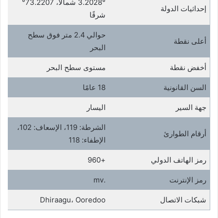
3.2028° شمالاً، 73.2207°
إحداثيات الدولة
شرقًا
حوالي 2.4 متر فوق سطح
أعلى نقطة
البحر
أخفض نقطة
مستوى سطح البحر
السن القانونية
18 عامًا
جهة السير
اليسار
الشرطة: 119، الإسعاف: 102،
أرقام الطوارئ
الإطفاء: 118
رمز الهاتف الدولي
+960
رمز الإنترنت
.mv
شبكات الاتصال
Dhiraagu، Ooredoo