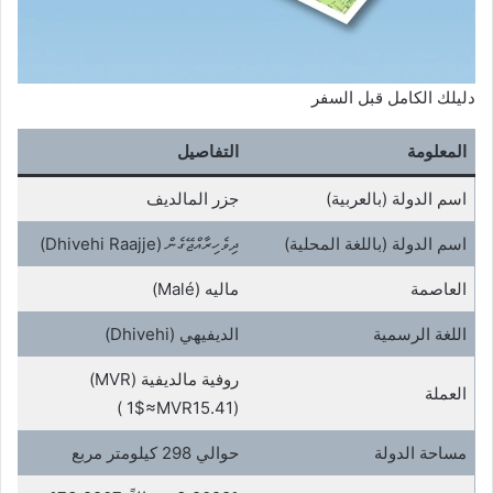
دليلك الكامل قبل السفر
المعلومة
التفاصيل
اسم الدولة (بالعربية)
جزر المالديف
اسم الدولة (باللغة المحلية)
ދިވެހިރާއްޖޭގެން (Dhivehi Raajje)
العاصمة
ماليه (Malé)
اللغة الرسمية
الديفيهي (Dhivehi)
روفية مالديفية (MVR)
العملة
(1$≈MVR15.41 )
مساحة الدولة
حوالي 298 كيلومتر مربع