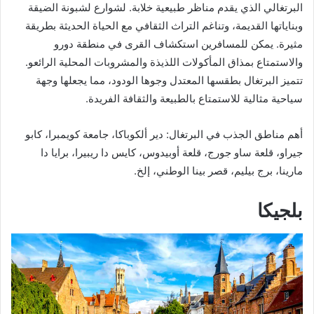
البرتغالي الذي يقدم مناظر طبيعية خلابة. لشوارع لشبونة الضيقة
وبناياتها القديمة، وتناغم التراث الثقافي مع الحياة الحديثة بطريقة
مثيرة. يمكن للمسافرين استكشاف القرى في منطقة دورو
والاستمتاع بمذاق المأكولات اللذيذة والمشروبات المحلية الرائعو.
تتميز البرتغال بطقسها المعتدل وجوها الودود، مما يجعلها وجهة
سياحية مثالية للاستمتاع بالطبيعة والثقافة الفريدة.
أهم مناطق الجذب في البرتغال: دير ألكوباكا، جامعة كويمبرا، كابو
جيراو، قلعة ساو جورج، قلعة أوبيدوس، كايس دا ريبيرا، برايا دا
مارينا، برج بيليم، قصر بينا الوطني، إلخ.
بلجيكا