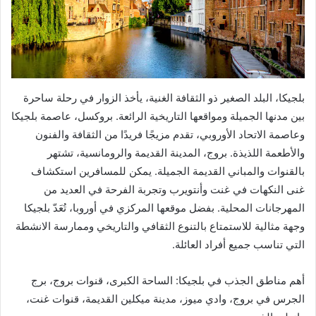
بلجيكا، البلد الصغير ذو الثقافة الغنية، يأخذ الزوار في رحلة ساحرة
بين مدنها الجميلة ومواقعها التاريخية الرائعة. بروكسل، عاصمة بلجيكا
وعاصمة الاتحاد الأوروبي، تقدم مزيجًا فريدًا من الثقافة والفنون
والأطعمة اللذيذة. بروج، المدينة القديمة والرومانسية، تشتهر
بالقنوات والمباني القديمة الجميلة. يمكن للمسافرين استكشاف
غنى النكهات في غنت وأنتويرب وتجربة الفرحة في العديد من
المهرجانات المحلية. بفضل موقعها المركزي في أوروبا، تُعَدّ بلجيكا
وجهة مثالية للاستمتاع بالتنوع الثقافي والتاريخي وممارسة الانشطة
التي تناسب جميع أفراد العائلة.
أهم مناطق الجذب في بلجيكا: الساحة الكبرى، قنوات بروج، برج
الجرس في بروج، وادي ميوز، مدينة ميكلين القديمة، قنوات غنت،