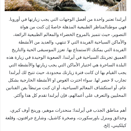
أيرلندا تعتبر واحدة من أفضل الوجهات التي يجب زيارتها في أوروبا.
فهي موطنالمناظر الطبيعية المذهلة خاصةً إن كنت من هواة
التصوير، حيث تتميز بالمروج الخضراء والمعالم الطبيعية الرائعة،
والأماكن السياحية الفريدة التي لا تنتهي، والعديد من الأنشطة
الفريدة التي يمكنك الاستمتاع بها. تعزز الموسيقى الحية والتاريخ
العميق تجربتك السياحية في أيرلندا. الصعوبة الوحيدة في زيارة هذه
البلدة الساحرة هي اختيار الأماكن التي يجب زيارتها والأنشطة التي
يجب القيام بها ان كانت فترة زيارتك محدودة، حيث تتيح لك أيرلندا
تجارب لا حصر لها. سواء اخترت الغوص او الأنشطة الخارجية بشكل
عام، أو استكشاف المعالم السياحية، أو ان كنت مرتبطاً بفن الفنانين
المحليين والتعرف على أعمالهم، فإن أيرلندا تقدم كل هذا وأكثر.
أهم مناطق الجذب في أيرلندا: منحدرات موهير، ورينج أوف كيري،
وحدائق ومنزل باورسكورت، وصخرة كاشيل، وشارع جرافتون، وقلعة
كيلكيني، إلخ.