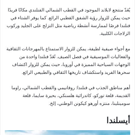
يُعَدّ منتجع لابلاند الموجود في القطب الشمالي الفنلندي مكانًا فريدًا
حيث يمكن للزوار رؤية الشفق القطبي الرائع. كما يوفر الشتاء في
فنلندا فرصًا لممارسة أنشطة رياضية مثل التزلج على الجليد وركوب
الزلاجات الكلبية.
مع أجواء صيفية لطيفة، يمكن للزوار الاستمتاع بالمهرجانات الثقافية
والفعاليات الموسيقية في فصل الصيف. تُعَدّ فنلندا واحدة من
الوجهات السياحية المميزة في أوروبا، حيث يمكن للزوار اكتشاف
سحرها الفريد واستكشاف تاريخها الثقافي والطبيعي الرائع.
أهم مناطق الجذب في فنلندا: روفانيمي والقطب الشمالي، راوما
القديمة، قلعة توركو، كاتدرائية هلسنكي، بحيرة سايما، قلعة
سومينلينا، منتزه أورهو كيكونن الوطني، إلخ.
أيسلندا