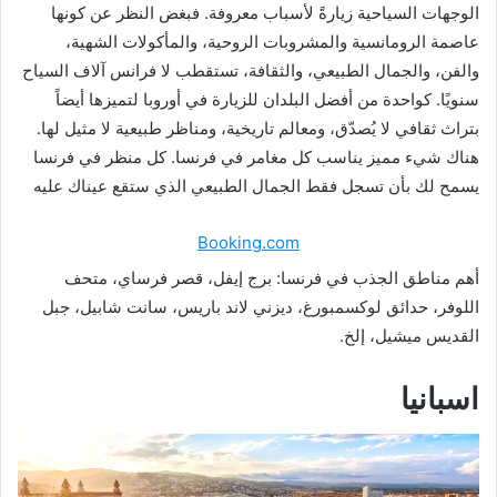
الوجهات السياحية زيارةً لأسباب معروفة. فبغض النظر عن كونها
عاصمة الرومانسية والمشروبات الروحية، والمأكولات الشهية،
والفن، والجمال الطبيعي، والثقافة، تستقطب لا فرانس آلاف السياح
سنويًا. كواحدة من أفضل البلدان للزيارة في أوروبا لتميزها أيضاً
بتراث ثقافي لا يُصدّق، ومعالم تاريخية، ومناظر طبيعية لا مثيل لها.
هناك شيء مميز يناسب كل مغامر في فرنسا. كل منظر في فرنسا
يسمح لك بأن تسجل فقط الجمال الطبيعي الذي ستقع عيناك عليه
Booking.com
أهم مناطق الجذب في فرنسا: برج إيفل، قصر فرساي، متحف
اللوفر، حدائق لوكسمبورغ، ديزني لاند باريس، سانت شابيل، جبل
القديس ميشيل، إلخ.
اسبانيا