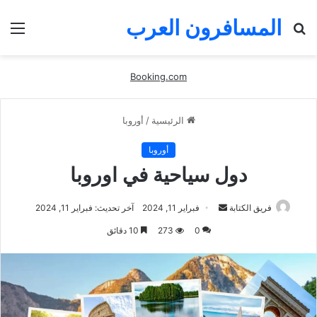
المسافرون العرب
بحث
الق
عن
Booking.com
الرئيسية
/
أوروبا
أوروبا
دول سياحية في اوروبا
أرسل
فريق الكتابة
فبراير 11, 2024
آخر تحديث: فبراير 11, 2024
بريدا
0
273
10 دقائق
إلكترونيا