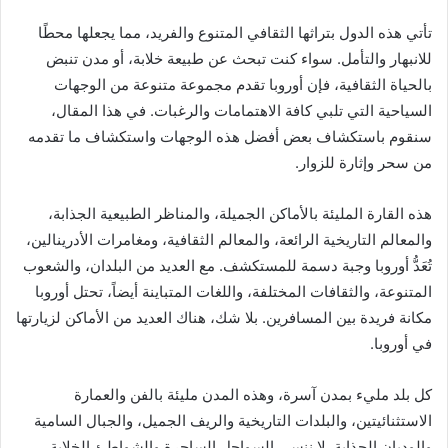
تأتي هذه الدول بتراثها الثقافي المتنوع والفريد، مما يجعلها محطًا
للانبهار والتأمل. سواء كنت تبحث عن طبيعة خلابة، أو مدن تنبض
بالحياة الثقافية، فإن أوروبا تقدم مجموعة متنوعة من الوجهات
السياحية التي تلبي كافة الاهتمامات والرغبات. في هذا المقال،
سنقوم باستكشاف بعض أفضل هذه الوجهات واستكشاف ما تقدمه
من سحر وإثارة للزوار.
هذه القارة المليئة بالأماكن الجميلة، والمناظر الطبيعية الجذابة،
والمعالم التاريخية الرائعة، والمعالم الثقافية، ومغامرات الأدرينالين،
تُعَدُّ أوروبا وجبة دسمة للمستكشف. مع العديد من البلدان، والشعوب
المتنوعة، والثقافات المختلفة، واللغات المتباينة أيضاً، تحتل أوروبا
مكانة فريدة بين المسافرين. بلا شك، هناك العديد من الأماكن لزيارتها
في أوروبا.
كل بلد مليء بمدن آسرة، وهذه المدن مليئة بالفن والعمارة
الاستثنائيتين، والبلدات التاريخية والريف الجميل، والجبال السامية
والوديان الجذابة. لا ننسى السواحل الساحرة والشواطئ الخلابة،