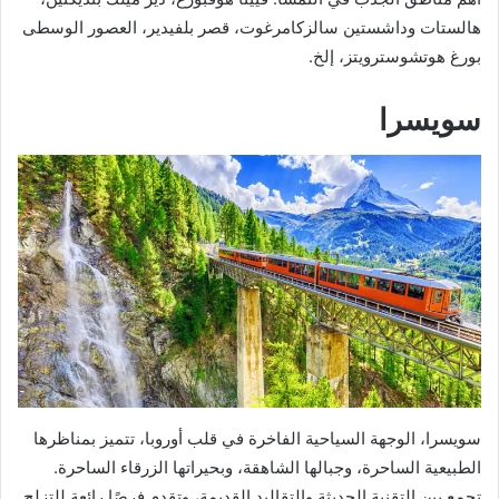
هالستات وداشستين سالزكامرغوت، قصر بلفيدير، العصور الوسطى
بورغ هوتشوسترويتز، إلخ.
سويسرا
سويسرا، الوجهة السياحية الفاخرة في قلب أوروبا، تتميز بمناظرها
الطبيعية الساحرة، وجبالها الشاهقة، وبحيراتها الزرقاء الساحرة.
تجمع بين التقنية الحديثة والتقاليد القديمة، وتقدم فرصًا رائعة للتزلج