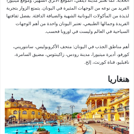
الخلابة. كما تعتبر مدينة ديلفي، الموقع الأثري الشهير، وموقع ميتيورا
الفريد من نوعه من الوجهات المثيرة في اليونان. يتمتع الزوار بتجربة
لذيذة من المأكولات اليونانية الشهية والضيافة الدافئة. بفضل ثقافتها
الفريدة وجمالها الطبيعي، تعتبر اليونان واحدة من أهم الوجهات
السياحية في العالم وليست في اوروبا فحسب.
أهم مناطق الجذب في اليونان: متحف الأكروبوليس، سانتوريني،
كورفو، أديرة ميتيورا، مدينة رودس، زاكينثوس، مضيق السامرة،
نافبليو، قناة كورنث، إلخ.
هنغاريا