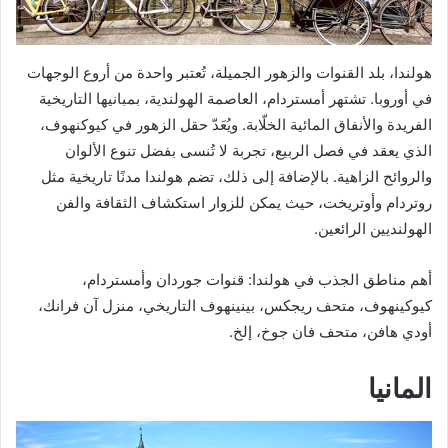
هولندا، بلد القنوات والزهور الجميلة، تُعتبر واحدة من أروع الوجهات
في أوروبا. تشتهر أمستردام، العاصمة الهولندية، بمبانيها التاريخية
الفريدة والأنفاق المائية الخلّابة. ويُعَدّ حقل الزهور في كيوكنهوف،
الذي يعقد في فصل الربيع، تجربة لا تُنسى بفضل تنوع الألوان
والروائح الزاهية. بالإضافة إلى ذلك، تضم هولندا مدنًا تاريخية مثل
روتردام وأوتريخت، حيث يمكن للزوار استكشاف الثقافة والفن
الهولنديين الرائعين.
أهم مناطق الجذب في هولندا: قنوات جوردان وأمستردام،
كيوكينهوف، متحف ريجكس، بينينهوف التاريخي، منزل آن فرانك،
أودي هافن، متحف فان جوخ، إلخ.
المانيا