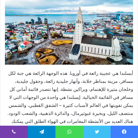
أيسلندا هي عجيبة رائعة في أوروبا. هذه الوجهة الرائعة هي جنة لكل
مسافر، مزينة بمناظر خلابة، وأنهار جليدية رائعة، وحقول جليدية،
وخلجان مثيرة للإهتمام، وبراكين نشطة. إنها تتصدر قائمة أماني كل
مسافر في القائمة الخيالية. إيسلندا هي واحدة من الوجهات التي لا
يمكن تفويتها في العالم لأسباب كثيرة – الشفق القطبي، والشمس
منتصف الليل، وبحيرة غيوثيرمال، والدائرة الذهبية، والشعب الودود.
هناك العديد من الأنشطة المغامرات في الهواء الطلق التي يمكنك
الاستمتاع بها، جنبًا إلى جنب مع مشاهدة المعالم والاستكشاف. بغض
النظر عن كيفية رغبتك في قضاء عطلتك في أيسلندا، ستعيش وقتًا
يسبوك
تويتر
واتساب
تيلقرام
ڤايبر