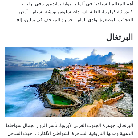
أهم المعالم السياحية في ألمانيا: بوابة براندنبورغ في برلين،
كاتدرائية كولونيا، الغابة السوداء، شلوس نويشفانشتاين، أرض
العجائب المصغرة، وادي الراين، جزيرة المتاحف في برلين، إلخ.
البرتغال
البرتغال، جوهرة الجنوب الغربي لأوروبا، تأسر الزوار بجمال سواحلها
الذهبية ومدنها التاريخية الساحرة. لشواطئ الألغارف، حيث الساحل