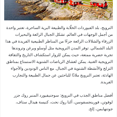
النرويج، بلد الفيوردات الخلّابة والطبيعة البرية الساحرة، تعتبر واحدة
من أجمل الوجهات في العالم. تشكل الجبال الرائعة والبحيرات
الزرقاء والشلالات الرائعة جزءًا من المناظر الطبيعية الفريدة في هذا
البلد الشمالي. توفر المدن النرويجية مثل أوسلو وبرغن وتروندها
تجربة حضرية ممتعة، حيث يمكن للزوار استكشاف التاريخ والثقافة
النرويجية الغنية. يمكن لعشاق الرياضات الشتوية الاستمتاع بمناطق
التزلج والأنشطة الشتوية في الجبال. مع الناس الودودين والأجواء
الهادئة، تعتبر النرويج ملاذًا للباحثين عن جمال الطبيعة والتجارب
الفريدة.
أفضل مناطق الجذب في النرويج: سوجنيفيورد المنبر روك جزر
لوفوتن، فورينجسفوسن، ألتا روك نحت، كنيسة هيدال ستاف،
جوتنهايمن، إلخ.