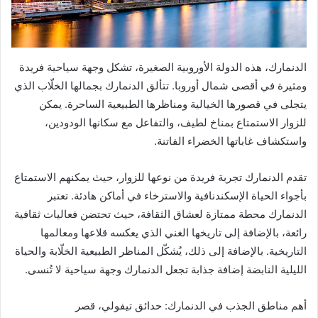
الدنمارك، هذه الدولة الأوروبية الصغيرة، تشكل وجهة سياحية فريدة
ومثيرة في أقصى شمال أوروبا. تتألق الدنمارك بجمالها الخلّاب الذي
يتجلى في قصورها الخيالية ومناظرها الطبيعية الساحرة. يمكن
للزوار الاستمتاع بمناخ لطيف، والتفاعل مع سكانها الودودين،
واستكشاف غاباتها الخضراء الفاتنة.
تقدم الدنمارك تجربة فريدة من نوعها للزوار، حيث يمكنهم الاستمتاع
بأجواء الحياة الإسكندنافية والاسترخاء في أماكن هادئة. تعتبر
الدنمارك محطة ممتازة لعشاق الثقافة، حيث تحتضن فعاليات ثقافية
رائعة، بالإضافة إلى تاريخها الغني الذي يعكسه قلاعها ومعالمها
التاريخية. بالإضافة إلى ذلك، يُشكّل المناظر الطبيعية الخلّابة والحياة
الليلية النابضة إضافة جذابة تجعل الدنمارك وجهة سياحية لا تُنسى.
أهم مناطق الجذب في الدنمارك: حدائق تيفولي، قصر