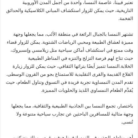
تعتبر فيينا، عاصمة النمسا، واحدة من أجمل المدن الأوروبية
التاريخية، حيث يمكن للزوار استكشاف المباني الكلاسيكية والحدائق
الفخمة.
تشتهر النمسا بالجبال الرائعة في منطقة الألب، مما يجعلها وجهة
مميزة لعشاق الطبيعة ومحبي الرياضات الشتوية. يمكن للزوار قضاء
وقت ممتع في استكشاف أماكن سياحية مثل زيلامسي وإنسبروك،
حيث تتاح لهم فرصة التزلج والتنزه في المناظر الطبيعية
الخلابة.النمسا تتميز أيضًا بتراثها الثقافي، حيث يمكن للزوار زيارة
القلاع القديمة والقرى التقليدية للاستمتاع بجو من القرون الوسطى.
تقدم المدن النمساوية تجربة فريدة في التسوق وتناول الطعام، حيث
يُقدَّم الطعام النمساوي اللذيذ والحلويات المميزة.
باختصار، تجمع النمسا بين الجاذبية الطبيعية والثقافية، مما يجعلها
وجهة مثالية للمسافرين الباحثين عن تجارب سياحية متنوعة ولا
تُنسى.
أهم مناطق الجذب في النمسا: فيينا هوفبورغ، دير ميلك بنديكتين،