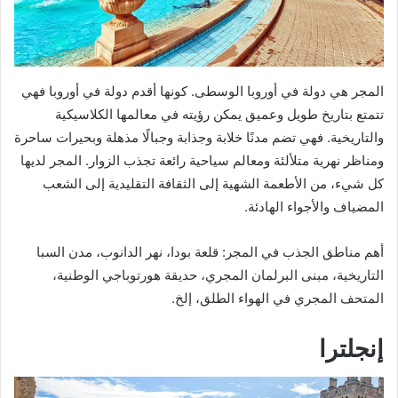
المجر هي دولة في أوروبا الوسطى. كونها أقدم دولة في أوروبا فهي
تتمتع بتاريخ طويل وعميق يمكن رؤيته في معالمها الكلاسيكية
والتاريخية. فهي تضم مدنًا خلابة وجذابة وجبالًا مذهلة وبحيرات ساحرة
ومناظر نهرية متلألئة ومعالم سياحية رائعة تجذب الزوار. المجر لديها
كل شيء، من الأطعمة الشهية إلى الثقافة التقليدية إلى الشعب
المضياف والأجواء الهادئة.
أهم مناطق الجذب في المجر: قلعة بودا، نهر الدانوب، مدن السبا
التاريخية، مبنى البرلمان المجري، حديقة هورتوباجي الوطنية،
المتحف المجري في الهواء الطلق، إلخ.
إنجلترا