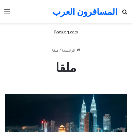
المسافرون العرب
بحث
الق
عن
Booking.com
الرئيسية
/
ملقا
ملقا