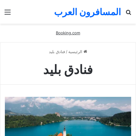
المسافرون العرب
بحث
الق
عن
Booking.com
الرئيسية
/
فنادق بليد
فنادق بليد