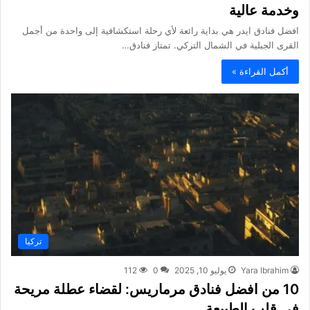
وخدمة عالية
افضل فنادق ايدر هي بداية رائعة لأي رحلة استكشافية إلى واحدة من أجمل
القرى الجبلية في الشمال التركي. تمتاز فنادق…
أكمل القراءة »
تركيا
Yara Ibrahim
يوليو 10, 2025
0
112
10 من افضل فنادق مرماريس: لقضاء عطلة مريحة
في قلب الطبيعة