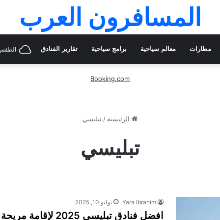
المسافرون العرب
مطارات
معالم سياحية
برامج سياحية
تقارير الفنادق
الطقس 
Booking.com
الرئيسية
/
تبليسي
تبليسي
Yara Ibrahim
يوليو 10, 2025
افضل فنادق تبليسي 2025 لإقامة مريحة في قلب العاصمة الجورجية