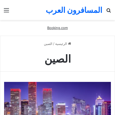
المسافرون العرب
بحث
الق
عن
Booking.com
الرئيسية
/
الصين
الصين