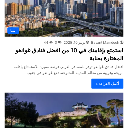
اسيا
Basant Mamdouh
يوليو 10, 2025
0
44
استمتع بإقامتك في 10 من افضل فنادق غوانغو
المختارة بعناية
افضل فنادق غوانغو توفر للمسافر العربي فرصة مميزة للاستمتاع بإقامة
مريحة وقريبة من معالم المدينة المتنوعة. تقع غوانغو في جنوب…
أكمل القراءة »