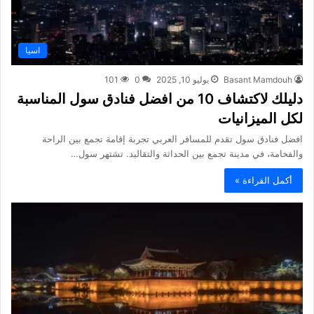
اسيا
Basant Mamdouh
يوليو 10, 2025
0
101
دليلك لاكتشاف 10 من افضل فنادق سول المناسبة
لكل الميزانيات
افضل فنادق سول تقدم للمسافر العربي تجربة إقامة تجمع بين الراحة
والفخامة، في مدينة تجمع بين الحداثة والتقاليد. تشتهر سول…
أكمل القراءة »