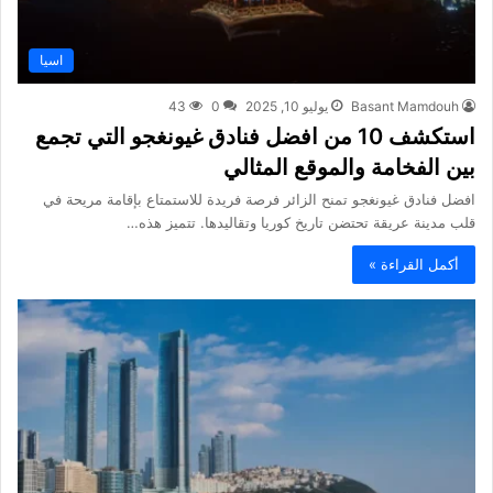
اسيا
Basant Mamdouh
يوليو 10, 2025
0
43
استكشف 10 من افضل فنادق غيونغجو التي تجمع
بين الفخامة والموقع المثالي
افضل فنادق غيونغجو تمنح الزائر فرصة فريدة للاستمتاع بإقامة مريحة في
قلب مدينة عريقة تحتضن تاريخ كوريا وتقاليدها. تتميز هذه…
أكمل القراءة »