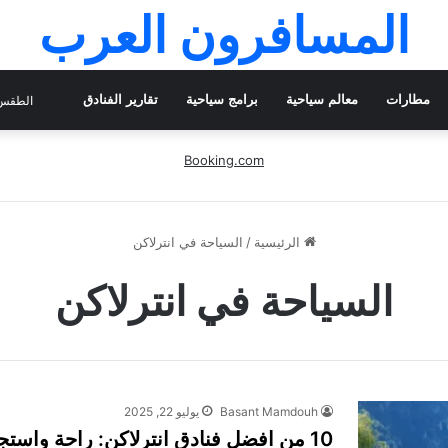
المسافرون العرب
مطارات
معالم سياحية
برامج سياحية
تقارير الفنادق
الطقس 
Booking.com
الرئيسية
/
السياحة في انترلاكن
السياحة في انترلاكن
Basant Mamdouh
يوليو 22, 2025
10 من افضل فنادق انترلاكن: راحة واستجمام وسط أجمل مناظر سويسرا