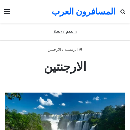
المسافرون العرب
بحث
الق
عن
Booking.com
الرئيسية
/
الارجنتين
الارجنتين