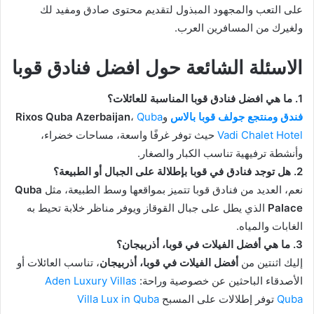
على التعب والمجهود المبذول لتقديم محتوى صادق ومفيد لك
ولغيرك من المسافرين العرب.
الاسئلة الشائعة حول افضل فنادق قوبا
1. ما هي افضل فنادق قوبا المناسبة للعائلات؟
فندق ومنتجع جولف قوبا بالاس
و
Quba
،
Rixos Quba Azerbaijan
Vadi Chalet Hotel
حيث توفر غرفًا واسعة، مساحات خضراء،
وأنشطة ترفيهية تناسب الكبار والصغار.
2. هل توجد فنادق في قوبا بإطلالة على الجبال أو الطبيعة؟
نعم، العديد من فنادق قوبا تتميز بمواقعها وسط الطبيعة، مثل
Quba
Palace
الذي يطل على جبال القوقاز ويوفر مناظر خلابة تحيط به
الغابات والمياه.
3. ما هي أفضل الفيلات في قوبا، أذربيجان؟
إليك اثنتين من
أفضل الفيلات في قوبا، أذربيجان
، تناسب العائلات أو
الأصدقاء الباحثين عن خصوصية وراحة:
Aden Luxury Villas
Quba
توفر إطلالات على المسبح
Villa Lux in Quba