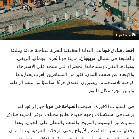
مدينة قوبا
افضل فنادق قوبا
هي البداية الحقيقية لتجربة سياحية هادئة ومليئة
بالطبيعة في شمال
أذربيجان
. مدينة قوبا تُعرف بجمالها الريفي،
وهواءها النقي، ومساحاتها الخضراء التي تشجع على الاسترخاء
والابتعاد عن صخب المدن. كثير من المسافرين العرب يختارونها
كوجهة للاستجمام، ويعتبرون الفندق جزءًا أساسيًا من متعة الرحلة،
وليس مجرد مكان للنوم.
في السنوات الأخيرة، أصبحت
السياحة في قوبا
خيارًا رائجًا لمن
يرغب في استكشاف وجهة جديدة بطابع مختلف. توفر المدينة فنادق
تتفاوت بين البسيط والمريح، والفخم والمطل على الجبال، وهذا
يجعلها مناسبة للعائلات والأزواج وحتى الرحلات الفردية. ولا شك أن
التجربة السياحية في قوبا تكتمل حين تتكامل الإقامة مع طبيعة