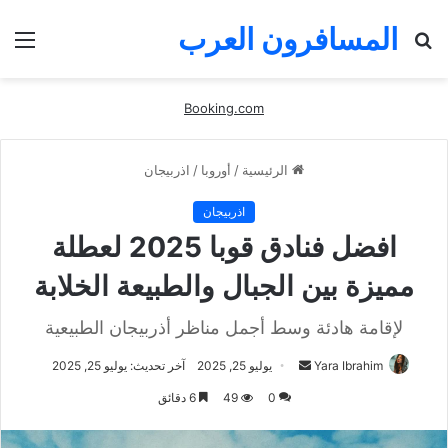
المسافرون العرب
بحث
الق
عن
Booking.com
الرئيسية
/
أوروبا
/
اذربيجان
اذربيجان
افضل فنادق قوبا 2025 لعطلة
مميزة بين الجبال والطبيعة الخلابة
لإقامة هادئة وسط أجمل مناظر أذربيجان الطبيعية
أرسل
Yara Ibrahim
يوليو 25, 2025
آخر تحديث: يوليو 25, 2025
بريدا
0
49
6 دقائق
إلكترونيا