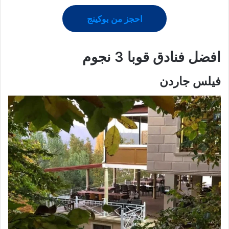
احجز من بوكينج
افضل فنادق
قوبا
3 نجوم
فيلس جاردن