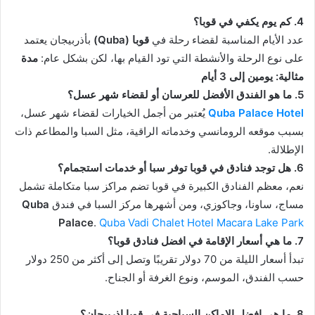
4. كم يوم يكفي في قوبا؟
عدد الأيام المناسبة لقضاء رحلة في
قوبا (Quba)
بأذربيجان يعتمد
على نوع الرحلة والأنشطة التي تود القيام بها، لكن بشكل عام:
مدة
مثالية: يومين إلى 3 أيام
5. ما هو الفندق الأفضل للعرسان أو لقضاء شهر عسل؟
Quba Palace Hotel
يُعتبر من أجمل الخيارات لقضاء شهر عسل،
بسبب موقعه الرومانسي وخدماته الراقية، مثل السبا والمطاعم ذات
الإطلالة.
6. هل توجد فنادق في قوبا توفر سبا أو خدمات استجمام؟
نعم، معظم الفنادق الكبيرة في قوبا تضم مراكز سبا متكاملة تشمل
مساج، ساونا، وجاكوزي، ومن أشهرها مركز السبا في فندق
Quba
Palace
.
Quba Vadi Chalet Hotel
Macara Lake Park
7. ما هي أسعار الإقامة في افضل فنادق قوبا؟
تبدأ أسعار الليلة من 70 دولار تقريبًا وتصل إلى أكثر من 250 دولار
حسب الفندق، الموسم، ونوع الغرفة أو الجناح.
8. ما هي افضل الاماكن السياحية في قوبا اذربيجان
؟