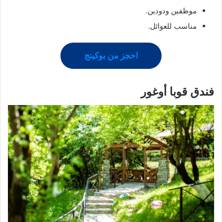
موظفين ودودين.
مناسب للعوائل.
احجز من بوكينج
فندق قوبا أوغور