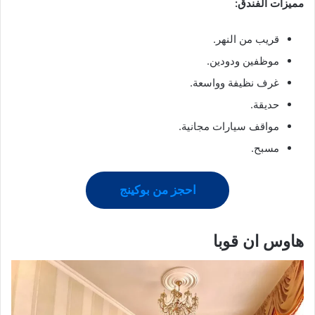
مميزات الفندق:
قريب من النهر.
موظفين ودودين.
غرف نظيفة وواسعة.
حديقة.
مواقف سيارات مجانية.
مسبح.
احجز من بوكينج
هاوس ان قوبا