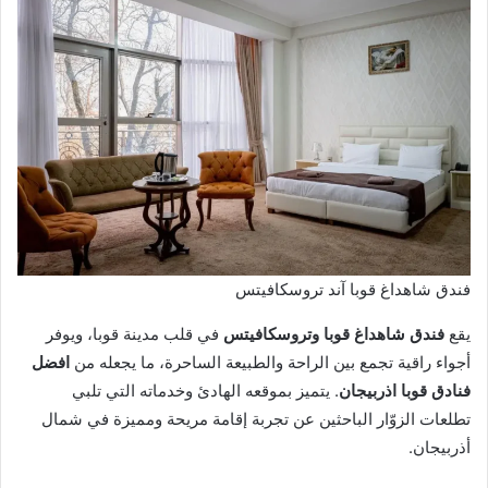
فندق شاهداغ قوبا آند تروسكافيتس
يقع
فندق شاهداغ قوبا وتروسكافيتس
في قلب مدينة قوبا، ويوفر
أجواء راقية تجمع بين الراحة والطبيعة الساحرة، ما يجعله من
افضل
فنادق قوبا اذربيجان
. يتميز بموقعه الهادئ وخدماته التي تلبي
تطلعات الزوّار الباحثين عن تجربة إقامة مريحة ومميزة في شمال
أذربيجان.