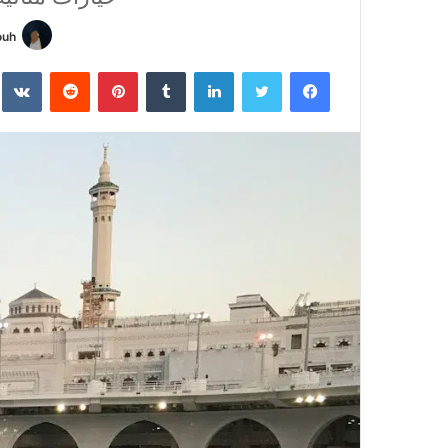
ouh
فيسبوك
تويتر
لينكدإن
بينتيريست