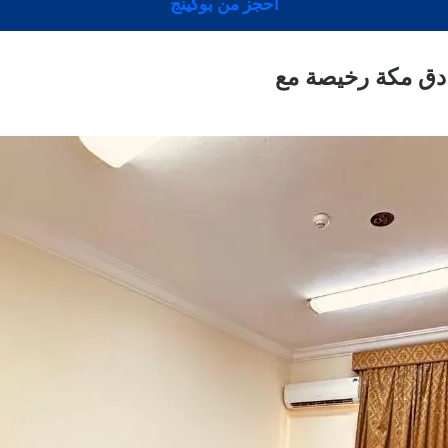
احجز من بوكينج
دق مكة رخيصة مع