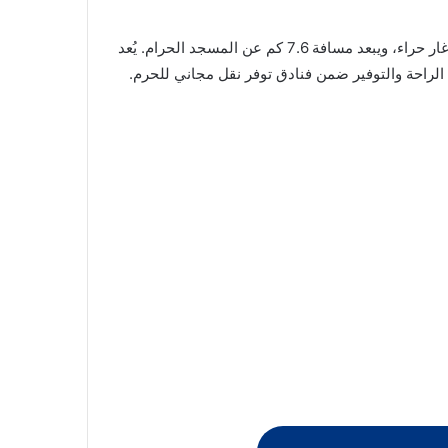
يقع فندق ضيوف المقام اثنين – Douof Al Maqam Two Hotel Free Shuttle Service في مكة المكرمة، على بُعد 4.9 كم من غار حراء، ويبعد مسافة 7.6 كم عن المسجد الحرام. يُعد
الراحة والتوفير ضمن فنادق توفر نقل مجاني للحرم.