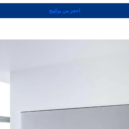
احجز من بوكينج