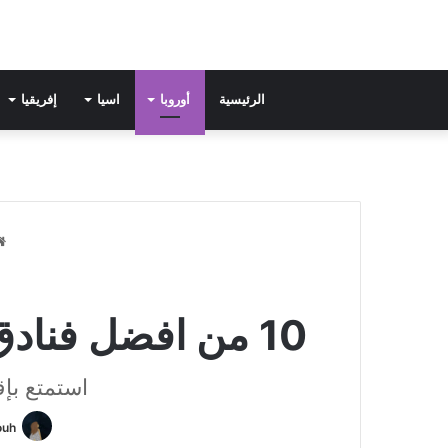
الرئيسية
أوروبا
اسيا
إفريقيا
10 من افضل فنادق فيينا التي ننصح بها لإقامة مريحة وموقع مميز
استمتع بإق
ouh