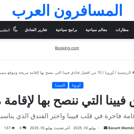
المسافرون العرب
مطارات
معالم سياحية
برامج سياحية
تقارير الفنادق
الطقس 
Booking.com
الرئيسية
/
أوروبا
/
10 من افضل فنادق فيينا التي ننصح بها لإقامة مريحة وموقع مميز
أوروبا
النمسا
امة فاخرة في قلب فيينا واختر الفندق الذي يناس
أرسل
Basant Mamd
يوليو 10, 2025
آخر تحديث: يوليو 10, 2025
0
137