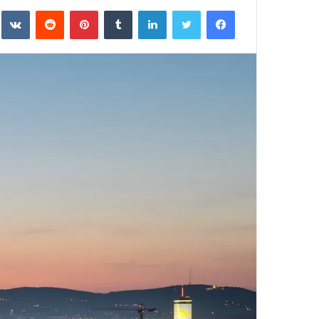
فيسبوك
تويتر
لينكدإن
بينتيريست