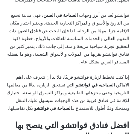
قوانتشو تُعد من أبرز وجهات
السياحة في الصين
، فهي مدينة تجمع
بين التاريخ والأسواق والمراكز التجارية الحديثة. ويعتبر اختيار مكان
الإقامة جزءًا مهمًا من الرحلة، لذا فإن البحث عن
فنادق الصين
ذات
التقييم العالي والخدمات المناسبة للعائلات والأزواج، خطوة ذكية
لتحقيق تجربة سياحية مريحة وآمنة. إلى جانب ذلك، يتميز كثير من
فنادق قوانتشو بقربها من المولات والأسواق الشعبية، وهو ما يفضله
المسافر العربي بشكل عام.
إذا كنت تخطط لزيارة قوانتشو قريبًا، فلا بد أن تتعرف على
اهم
الاماكن السياحية في قوانتشو
التي تستحق الزيارة، بدءًا من معالمها
التاريخية وحتى منتزهاتها الطبيعية ومراكز التسوق الواسعة. اختيارك
للإقامة في فنادق قريبة من هذه الوجهات سيسهل عليك التنقل
ويمنحك وقتًا أطول للاستمتاع بـ
السياحة في قوانتشو
بكل تفاصيلها.
افضل
فنادق قوانتشو
التي ينصح بها