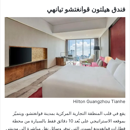
فندق هيلتون قوانغتشو تيانهي
Hilton Guangzhou Tianhe
يقع في قلب المنطقة التجارية المركزية بمدينة قوانغتشو، ويتميّز
بموقعه الاستراتيجي على بُعد 10 دقائق فقط بالسيارة من محطة
قطارات قوانغدونغ إيست، التي توفر وسائل نقل مباشرة إلى مدينتي