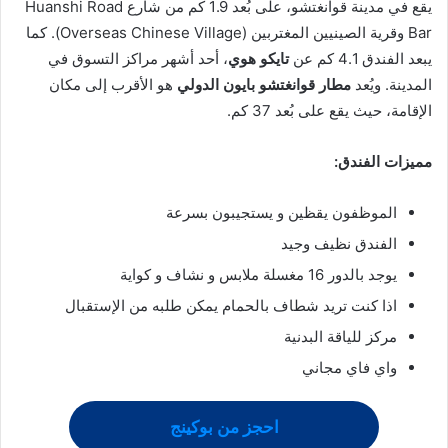
يقع في مدينة قوانغتشو، على بُعد 1.9 كم من شارع Huanshi Road
Bar وقرية الصينيين المغتربين (Overseas Chinese Village). كما
يبعد الفندق 4.1 كم عن
تايكو هوي
، أحد أشهر مراكز التسوق في
المدينة. ويُعد
مطار قوانغتشو بايون الدولي
هو الأقرب إلى مكان
الإقامة، حيث يقع على بُعد 37 كم.
مميزات الفندق:
الموظفون يقظين و يستجيبون بسرعة
الفندق نظيف وجيد
يوجد بالدور 16 مغسلة ملابس و نشاف و كواية
اذا كنت تريد شطاف بالحمام يمكن طلبه من الإستقبال
مركز للياقة البدنية
واي فاي مجاني
احجز من بوكينج