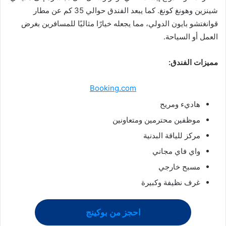
شينزين وهونغ كونغ. كما يبعد الفندق حوالي 35 كم عن مطار
قوانغتشو بايون الدولي، مما يجعله خيارًا مثاليًا للمسافرين بغرض
العمل أو السياحة.
مميزات الفندق:
Booking.com
هاديء ومريح
موظفين محترمين ومتعاونين
مركز للياقة البدنية
واي فاي مجاني
مسبح خارجي
غرف نظيفة وكبيرة
احجز من بوكينج