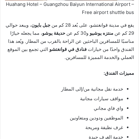
Huahang Hotel – Guangzhou Baiyun International Airport –
Free airport shuttle bus
يقع في مدينة قوانغتشو، على بُعد 28 كم من
جبل بايون
، ويبعد حوالي
29 كم عن
منتزه يوشيو
و30 كم عن
حديقة يوشو
، مما يجعله خيارًا
مناسبًا للمسافرين الباحثين عن الراحة بالقرب من المطار. ويُعد هذا
الفندق واحدًا من خيارات
فنادق في قوانغتشو
التي تجمع بين الموقع
العملي والخدمة المميزة للمسافرين.
مميزات الفندق:
خدمة نقل مجانية من/إلى المطار
مواقف سيارات مجانية
واي فاي مجاني
الموظفين ودودين ومتعاونين
غرف نظيفة ومريحة
خدمة الغرف جيدة