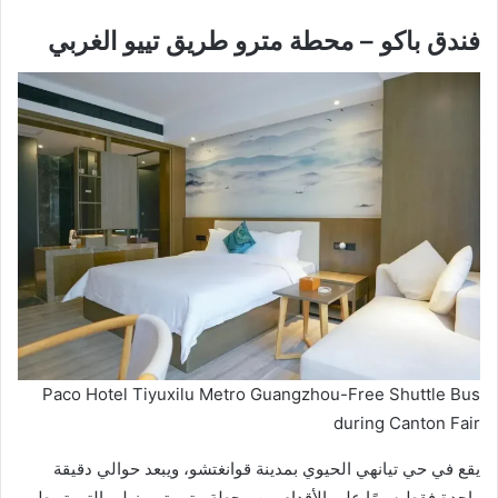
فندق باكو – محطة مترو طريق تييو الغربي
Paco Hotel Tiyuxilu Metro Guangzhou-Free Shuttle Bus
during Canton Fair
يقع في حي تيانهي الحيوي بمدينة قوانغتشو، ويبعد حوالي دقيقة
واحدة فقط سيرًا على الأقدام من محطة مترو تييو زيلو، التي تربط