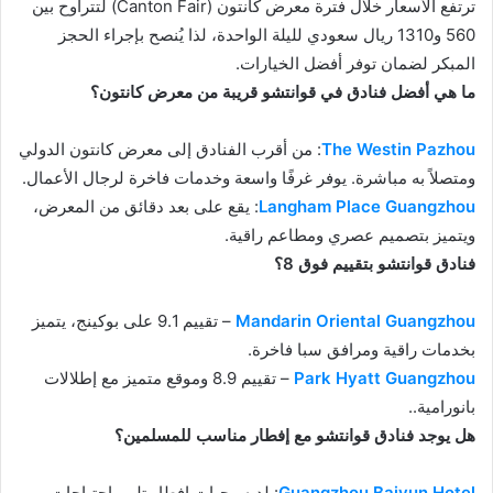
ترتفع الأسعار خلال فترة معرض كانتون (Canton Fair) لتتراوح بين
560 و1310 ريال سعودي لليلة الواحدة، لذا يُنصح بإجراء الحجز
المبكر لضمان توفر أفضل الخيارات.
ما هي أفضل فنادق في قوانتشو قريبة من معرض كانتون؟
The Westin Pazhou
: من أقرب الفنادق إلى معرض كانتون الدولي
ومتصلاً به مباشرة. يوفر غرفًا واسعة وخدمات فاخرة لرجال الأعمال.
Langham Place Guangzhou
: يقع على بعد دقائق من المعرض،
ويتميز بتصميم عصري ومطاعم راقية.
فنادق قوانتشو بتقييم فوق 8؟
Mandarin Oriental Guangzhou
– تقييم 9.1 على بوكينج، يتميز
بخدمات راقية ومرافق سبا فاخرة.
Park Hyatt Guangzhou
– تقييم 8.9 وموقع متميز مع إطلالات
بانورامية..
هل يوجد فنادق قوانتشو مع إفطار مناسب للمسلمين؟
Guangzhou Baiyun Hotel
: لديه وجبات إفطار تلبي احتياجات