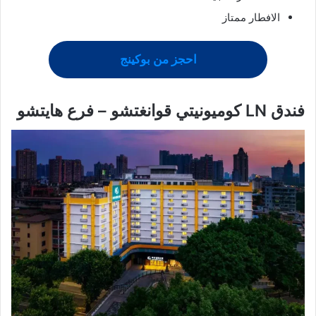
الافطار ممتاز
احجز من بوكينج
فندق LN كوميونيتي قوانغتشو – فرع هايتشو