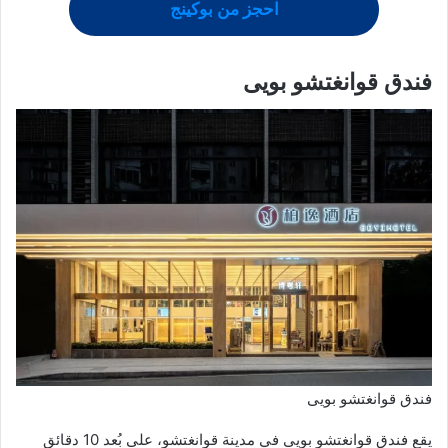
احجز من بوكينج
فندق قوانغتشو بويى
فندق قوانغتشو بويى
يقع فندق قوانغتشو بويى في مدينة قوانغتشو، على بُعد 10 دقائق