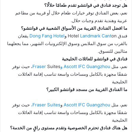
هل توجد فنادق في قوانتشو تقدم طعامًا حلالًا؟
نعم، بعض الفنادق توفر خيارات طعام حلال أو قريبة من مطاعم
عربية وهندية تقدم وجبات حلال.
ما افضل الفنادق القريبة من الأسواق الشعبية في قوانتشو؟
فندق Hotel
on و
Landmark Cant
Dong Fang Hotel
يقعان
بالقرب من سوق الملابس وسوق الإلكترونيات الشهير، مما يجعلهما
مثاليين للتسوق.
فنادق في قوانتشو للعائلات الخليجية
نعم، مثل
Ascott IFC Guangzhou
وFraser
Suites، حيث توفر
شققًا مجهزة بالكامل ومساحات واسعة تناسب إقامة العائلات
الخليجية
ما الفنادق القريبة من مسجد قوانتشو الكبير؟
نعم، مثل
Ascott IFC Guangzhou
و
Fraser Suites،
حيث توفر
شققًا مجهزة بالكامل ومساحات واسعة تناسب إقامة العائلات
الخليجية
هل هناك فنادق تحترم الخصوصية وتقدم مستوى راقٍ من الخدمة؟