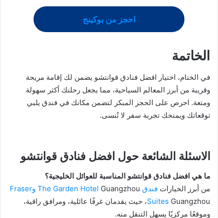
احجز من بوكينج
الخاتمة
في الختام، اختيار افضل فنادق قوانتشو يضمن لك إقامة مريحة
وقريبة من أبرز المعالم السياحية، مما يجعل رحلتك أكثر سهولة
ومتعة. احرص على الحجز المبكر لتضمن مكانك في فندق يلبي
توقعاتك ويمنحك تجربة سفر لا تُنسى.
الاسئلة الشائعة حول افضل فنادق قوانتشو
ما هي افضل فنادق قوانتشو المناسبة للعوائل الخليجية؟
من أبرز الخيارات
فندق The Garden Hotel
Guangzhou
وFraser
Suites
Guangzhou، حيث يقدمان غرفًا عائلية، ومرافق راقية،
وموقعًا مركزيًا يسهل التنقل منه.