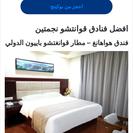
احجز من بوكينج
افضل
فنادق قوانتشو
نجمتين
فندق هواهانغ – مطار قوانغتشو باييون الدولي