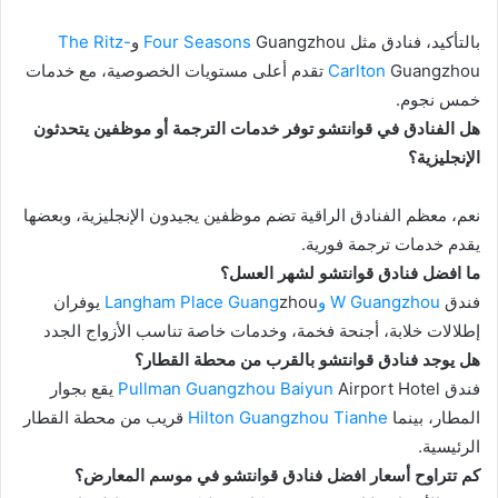
بالتأكيد، فنادق مثل
Guangzhou و
Four Seasons
The Ritz-
Carlton
Guangzhou تقدم أعلى مستويات الخصوصية، مع خدمات
خمس نجوم.
هل الفنادق في قوانتشو توفر خدمات الترجمة أو موظفين يتحدثون
الإنجليزية؟
نعم، معظم الفنادق الراقية تضم موظفين يجيدون الإنجليزية، وبعضها
يقدم خدمات ترجمة فورية.
ما افضل فنادق قوانتشو لشهر العسل؟
فندق
W Guangzhou
وLangham Place Guang
zhou يوفران
إطلالات خلابة، أجنحة فخمة، وخدمات خاصة تناسب الأزواج الجدد
هل يوجد فنادق قوانتشو بالقرب من محطة القطار؟
فندق
Pullman Guangzhou Baiyun
Airport Hotel يقع بجوار
المطار، بينما
Hilton Guangzhou Tianhe
قريب من محطة القطار
الرئيسية.
كم تتراوح أسعار افضل فنادق قوانتشو في موسم المعارض؟