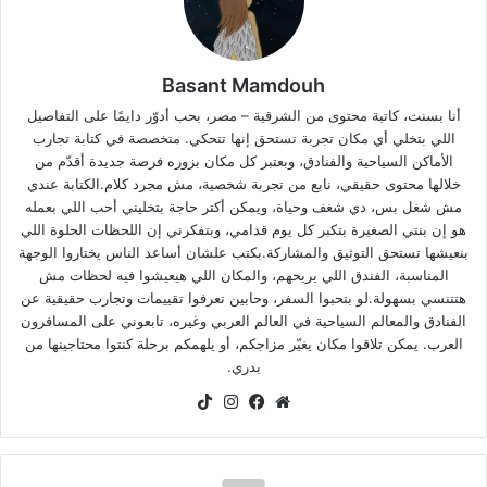
Basant Mamdouh
أنا بسنت، كاتبة محتوى من الشرقية – مصر، بحب أدوّر دايمًا على التفاصيل
اللي بتخلي أي مكان تجربة تستحق إنها تتحكي. متخصصة في كتابة تجارب
الأماكن السياحية والفنادق، وبعتبر كل مكان بزوره فرصة جديدة أقدّم من
خلالها محتوى حقيقي، نابع من تجربة شخصية، مش مجرد كلام.الكتابة عندي
مش شغل بس، دي شغف وحياة، ويمكن أكتر حاجة بتخليني أحب اللي بعمله
هو إن بنتي الصغيرة بتكبر كل يوم قدامي، وبتفكرني إن اللحظات الحلوة اللي
بنعيشها تستحق التوثيق والمشاركة.بكتب علشان أساعد الناس يختاروا الوجهة
المناسبة، الفندق اللي يريحهم، والمكان اللي هيعيشوا فيه لحظات مش
هتتنسي بسهولة.لو بتحبوا السفر، وحابين تعرفوا تقييمات وتجارب حقيقية عن
الفنادق والمعالم السياحية في العالم العربي وغيره، تابعوني على المسافرون
العرب. يمكن تلاقوا مكان يغيّر مزاجكم، أو يلهمكم برحلة كنتوا محتاجينها من
بدري.
موقع
فيسبوك
انستقرام
‫TikTok
الويب